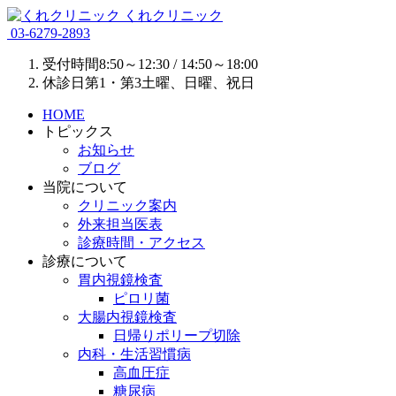
くれクリニック
03-6279-2893
受付時間
8:50～12:30 / 14:50～18:00
休診日
第1・第3土曜、日曜、祝日
HOME
トピックス
お知らせ
ブログ
当院について
クリニック案内
外来担当医表
診療時間・アクセス
診療について
胃内視鏡検査
ピロリ菌
大腸内視鏡検査
日帰りポリープ切除
内科・生活習慣病
高血圧症
糖尿病