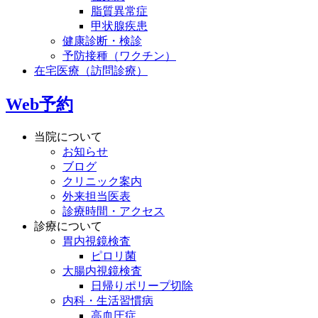
脂質異常症
甲状腺疾患
健康診断・検診
予防接種（ワクチン）
在宅医療（訪問診療）
Web予約
当院について
お知らせ
ブログ
クリニック案内
外来担当医表
診療時間・アクセス
診療について
胃内視鏡検査
ピロリ菌
大腸内視鏡検査
日帰りポリープ切除
内科・生活習慣病
高血圧症